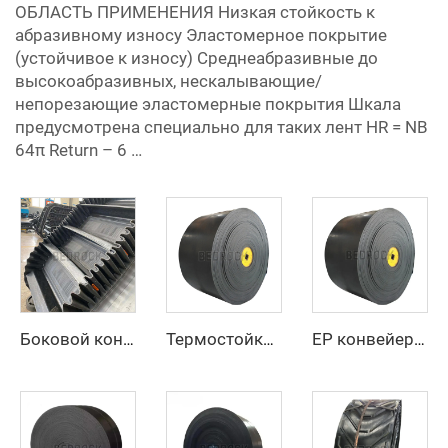
ОБЛАСТЬ ПРИМЕНЕНИЯ Низкая стойкость к
абразивному износу Эластомерное покрытие
(устойчивое к износу) Среднеабразивные до
высокоабразивных, нескалывающие/
непорезающие эластомерные покрытия Шкала
предусмотрена специально для таких лент HR = NB
64π Return – 6 …
Боковой конвейерный ремень для подачи материалов под большим уклоном и вертикально
Термостойкий конвейерный ремень, жаропрочный, повышенной прочности для цементной, сталелитейной и горнодобывающей промышленности
EP конвейерный ремень – тяжелый, износостойкий, термостойкий для промышленной транспортировки материалов