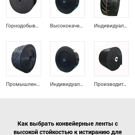
Горнодобывающий резиновый покровный высокоскоростной регулируемый резиновый ремень Ep конвейерный ремень с фабрики
Высококачественный резиновый конвейерный ремень по низкой цене, 4 слоя, ширина 800 мм, EP-конвейерный ремень для горнодобывающей промышленности, карьеров и дробилок для камня
Индивидуальный конвейерный ремень U-образного сечения, высокопрочный конвейерный ремень для транспортировки материалов при высоких температурах
Промышленный конвейерный ремень, цена производителя, тяжелый резиновый конвейерный ремень с шевронным рисунком EP250 для горнодобывающей промышленности
Индивидуальный антиразрывной полиэстер/нейлоновый конвейерный ремень для дробильной линии карьера для производственных предприятий и розничной торговли
Производитель, поставщик, тяжелый резиновый конвейерный ремень со стальным тросом для горнодобывающей промышленности
Как выбрать конвейерные ленты с
высокой стойкостью к истиранию для