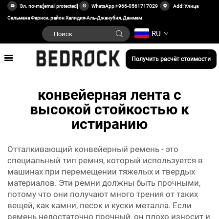
Эл. почта:
[email protected]
WhatsApp:
+966-0561717029
Add: Улица
Сальмана Фариси, район Халидия-Аль-Джанубия, Даммам
RU
Получить расчёт стоимости
конвейерная лента с
высокой стойкостью к
истиранию
Отталкивающий конвейерный ремень - это
специальный тип ремня, который используется в
машинах при перемещении тяжелых и твердых
материалов. Эти ремни должны быть прочными,
потому что они получают много трения от таких
вещей, как камни, песок и куски металла. Если
ремень недостаточно прочный, он плохо износит и