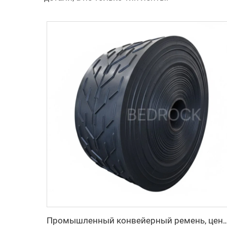
Промышленный конвейерный ремень, цена производителя, тяжелый резиновый конвейерный ремень с шевронным рисунко