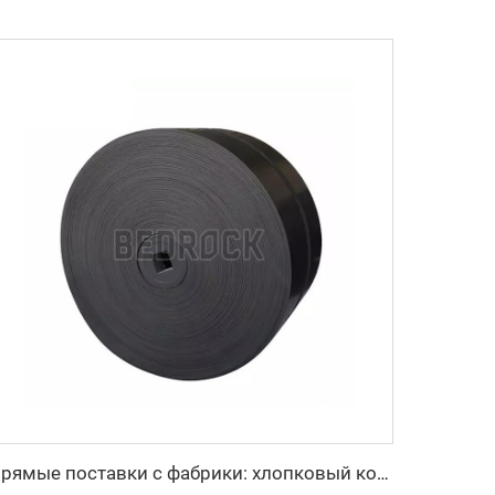
Прямые поставки с фабрики: хлопковый конвейерный ремень для транспортировки печенья