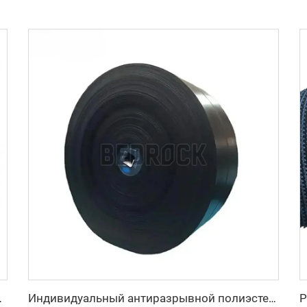
м EP250 для горнодобывающей промышленности
Индивидуальный антиразрывной полиэстер/нейлоновый конвейерный ремень для дробильной линии карьера для производственных предприятий и розничной торговли