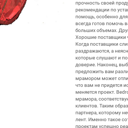
прочность своей прод
рекомендации по уста
помощь, особенно дл
всегда готов помочь в
больших объемах. Дру
Хорошие поставщики ч
Когда поставщики сли
раздражаются, а неяс
которые слушают и п
доверие. Наконец, вы
предложить вам разли
мрамором может отлич
что вам не придется и
меняется проект. Bed
мрамора, соответств
клиентов. Таким обра
партнера, которому не
лент. Именно такое с
проектам успешно реа