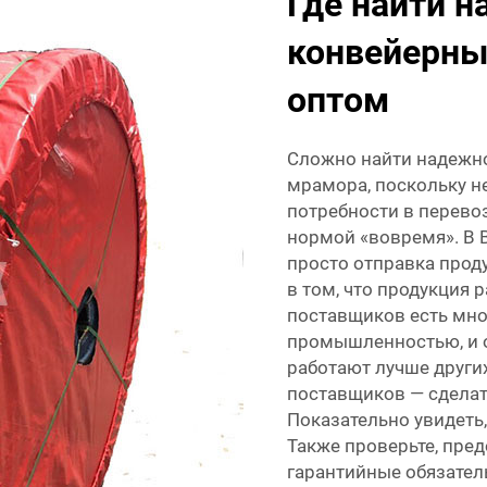
Где найти 
конвейерны
оптом
Сложно найти надежно
мрамора, поскольку н
потребности в перевоз
нормой «вовремя». В 
просто отправка прод
в том, что продукция р
поставщиков есть мн
промышленностью, и о
работают лучше други
поставщиков — сделат
Показательно увидеть,
Также проверьте, пре
гарантийные обязатель