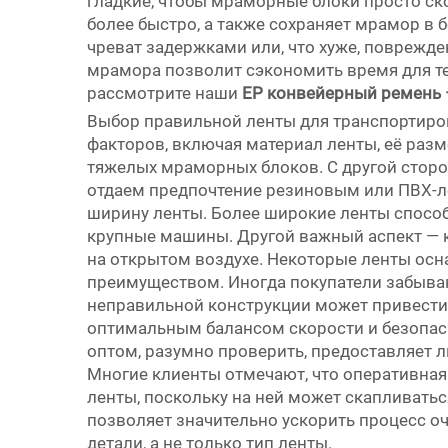
гладкие, чтобы мраморные блоки просто с
более быстро, а также сохраняет мрамор в 
чреват задержками или, что хуже, поврежд
мрамора позволит сэкономить время для те
рассмотрите наши
EP конвейерный ремень 
Выбор правильной ленты для транспортиров
факторов, включая материал ленты, её разм
тяжелых мраморных блоков. С другой сторо
отдаем предпочтение резиновым или ПВХ-ле
ширину ленты. Более широкие ленты способ
крупные машины. Другой важный аспект — ка
на открытом воздухе. Некоторые ленты ос
преимуществом. Иногда покупатели забываю
неправильной конструкции может привест
оптимальным балансом скорости и безопасно
оптом, разумно проверить, предоставляет л
Многие клиенты отмечают, что оперативная
ленты, поскольку на ней может скапливать
позволяет значительно ускорить процесс оч
детали, а не только тип ленты.