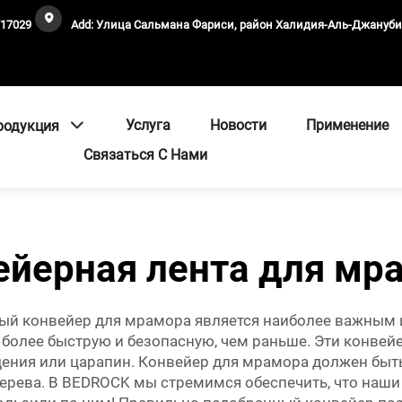
717029
Add: Улица Сальмана Фариси, район Халидия-Аль-Джануб
Услуга
Новости
Применение
родукция
Связаться С Нами
ейерная лента для мр
ый конвейер для мрамора является наиболее важным 
более быструю и безопасную, чем раньше. Эти конвей
ения или царапин. Конвейер для мрамора должен быт
з дерева. В BEDROCK мы стремимся обеспечить, что на