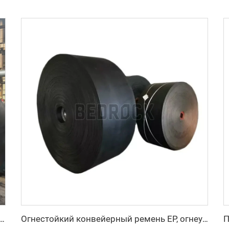
я, 15 МПа, термостойкий черный резиновый конвейерный ремень повышенной прочности для дробилки камня и горнодобывающей промышленности
Огнестойкий конвейерный ремень EP, огнеупорный ремень для угольных шахт и производственных предприятий