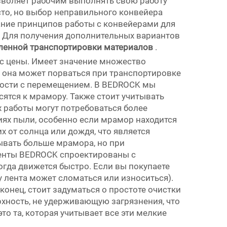
зволяет рабочим выполнять свою работу
сто, но выбор неправильного конвейера
ание принципов работы с конвейерами для
. Для получения дополнительных вариантов
шленной транспортировки материалов
.
ос цены. Имеет значение множество
, она может порваться при транспортировке
дности с перемещением. В BEDROCK мы
ятся к мрамору. Также стоит учитывать
 работы могут потребоваться более
иях пыли, особенно если мрамор находится
от солнца или дождя, что является
ывать больше мрамора, но при
енты BEDROCK спроектированы с
огда движется быстро. Если вы покупаете
 лента может сломаться или износиться).
онец, стоит задуматься о простоте очистки
хность, не удерживающую загрязнения, что
о та, которая учитывает все эти мелкие