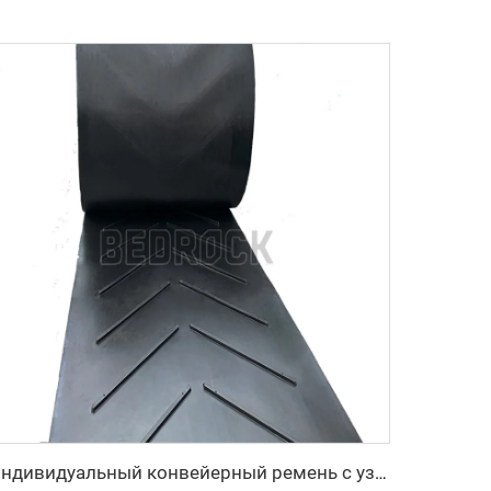
Индивидуальный конвейерный ремень с узором «елочка», высокопрочный, для транспортировки материалов при высоких температурах