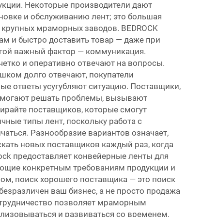
укции. Некоторые производители дают
новке и обслуживанию лент; это большая
я крупных мраморных заводов. BEDROCK
ам и быстро доставить товар — даже при
гой важный фактор — коммуникация.
етко и оперативно отвечают на вопросы.
шком долго отвечают, покупатели
ные ответы усугубляют ситуацию. Поставщики,
омогают решать проблемы, вызывают
бирайте поставщиков, которые смогут
чные типы лент, поскольку работа с
аться. Разнообразие вариантов означает,
скать новых поставщиков каждый раз, когда
rock предоставляет конвейерные ленты для
ующие конкретным требованиям продукции и
зом, поиск хорошего поставщика — это поиск
безразличен ваш бизнес, а не просто продажа
отрудничество позволяет мраморным
лизовываться и развиваться со временем.