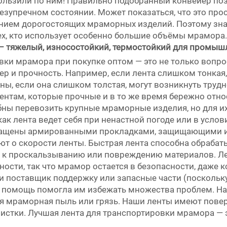
кользили по ним! Правильно подобранный конвейер по
безупречном состоянии. Может показаться, что это про
ением дорогостоящих мраморных изделий. Поэтому зн
х, кто использует особенно большие объёмы мрамора
– тяжелый, износостойкий, термостойкий для промы
ки мрамора при покупке оптом — это не только вопр
ер и прочность. Например, если лента слишком тонкая
ны, если она слишком толстая, могут возникнуть тру
нтам, которые прочные и в то же время бережно относ
ны перевозить крупные мраморные изделия, но для их
к лента ведет себя при ненастной погоде или в услов
нащены армированными прокладками, защищающими их 
т о скорости ленты. Быстрая лента способна обрабат
и к проскальзыванию или повреждению материалов. Л
сти, так что мрамор остается в безопасности, даже к
и поставщик поддержку или запасные части (поскольку
 помощь помогла им избежать множества проблем. Нак
ся мраморная пыль или грязь. Наши ленты имеют повер
истки. Лучшая лента для транспортировки мрамора — эт