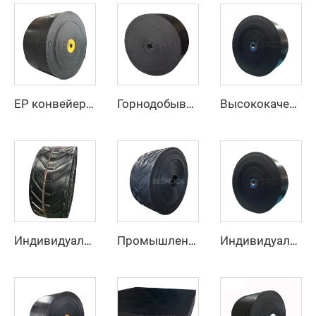
EP конвейерный ремень – тяжелый, износостойкий, термостойкий для промышленной транспортировки материалов
Горнодобывающий резиновый покровный высокоскоростной регулируемый резиновый ремень Ep конвейерный ремень с фабрики
Высококачественный резиновый конвейерный ремень по низкой цене, 4 слоя, ширина 800 мм, EP-конвейерный ремень для горнодобывающей промышленности, карьеров и дробилок для камня
Индивидуальный конвейерный ремень U-образного сечения, высокопрочный конвейерный ремень для транспортировки материалов при высоких температурах
Промышленный конвейерный ремень, цена производителя, тяжелый резиновый конвейерный ремень с шевронным рисунком EP250 для горнодобывающей промышленности
Индивидуальный антиразрывной полиэстер/нейлоновый конвейерный ремень для дробильной линии карьера для производственных предприятий и розничной торговли