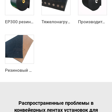
EP300 резиновый конвейерный ремень из 3 слоев с высокой устойчивостью к истиранию, шириной 800 мм/1000 мм/1200 мм, для добычи угля
Тяжелонагруженный стальной канатный конвейерный ремень для транспортировки цемента и карьерных сыпучих материалов на большие расстояния
Производитель, поставщик, тяжелый резиновый конвейерный ремень со стальным тросом для горнодобывающей промышленности
Резиновый конвейерный ремень с шероховатой верхней поверхностью
Распространенные проблемы в
конвейерных лентах установок для