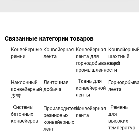
Связанные категории товаров
Конвейерные
Конвейерная
Конвейерная
Конвейерны
ремни
лента
лента для
шахтный
горнодобывающей
пояс
промышленности
Ткань для
Наклонный
Ленточная
Горнодобыв
конвейерной
конвейерный
добыча
лента
ленты
皮带
Системы
Ремень
Производители
Конвейерная
бетонных
для
резиновых
лента
конвейеров
высоких
конвейерных
температур
лент