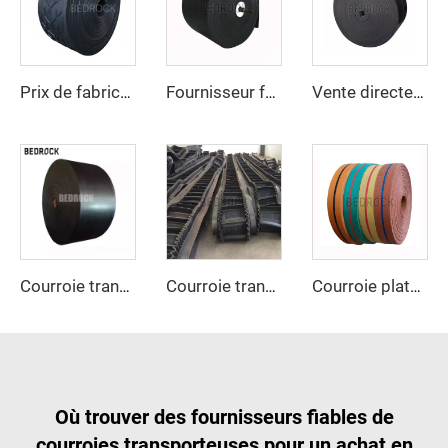
Prix de fabricant de courroie transporteuse industrielle, courroie transporteuse en caoutchouc à nervures EP250 robuste pour exploitation minière
Fournisseur fabricant, courroie transporteuse en caoutchouc avec câbles d'acier robuste pour industries minières
Vente directe d'usine d'accessoires de transport de biscuits, courroie transporteuse en coton
Courroie transporteuse résistante au froid, flexible à basse température et robuste pour les applications industrielles en milieu minier et extérieur
Courroie transporteuse en caoutchouc ondulée rigide pour exploitation minière du charbon et restaurants
Courroie plate industrielle de haute résistance à la traction, personnalisable, courroie de transmission en nylon OEM pour l'industrie textile
Où trouver des fournisseurs fiables de
courroies transporteuses pour un achat en