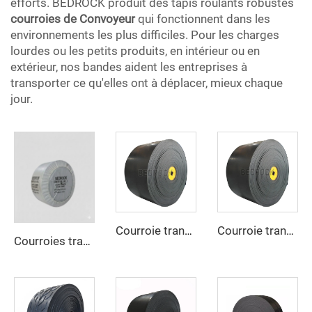
efforts. BEDROCK produit des tapis roulants robustes
courroies de Convoyeur
qui fonctionnent dans les
environnements les plus difficiles. Pour les charges
lourdes ou les petits produits, en intérieur ou en
extérieur, nos bandes aident les entreprises à
transporter ce qu'elles ont à déplacer, mieux chaque
jour.
Courroie transporteuse résistante aux hautes températures, robuste pour les secteurs du ciment, de l’acier et de l’exploitation minière
Courroie transporteuse EP – Résistante, antidérapante, résistante à la chaleur pour la manutention industrielle de matériaux
Courroies transporteuses à haute résistance pour le transport sur de longues distances en conditions climatiques chaudes