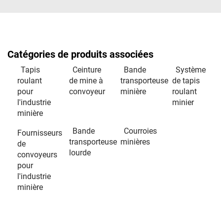
Catégories de produits associées
Tapis
Ceinture
Bande
Système
roulant
de mine à
transporteuse
de tapis
pour
convoyeur
minière
roulant
l'industrie
minier
minière
Bande
Courroies
Fournisseurs
transporteuse
minières
de
lourde
convoyeurs
pour
l'industrie
minière