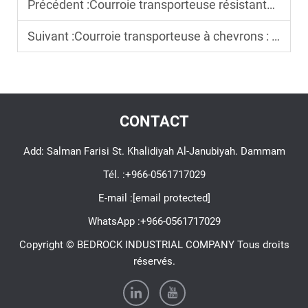
Précédent :
Courroie transporteuse résistante à la chaleur : comparaison des matériaux pour les applications à haute température
Suivant :
Courroie transporteuse à chevrons : optimisation du transport incliné grâce à une adhérence renforcée
CONTACT
Add: Salman Farisi St. Khalidiyah Al-Janubiyah. Dammam
Tél. :
+966-0561717029
E-mail :
[email protected]
WhatsApp :
+966-0561717029
Copyright © BEDROCK INDUSTRIAL COMPANY Tous droits
réservés.