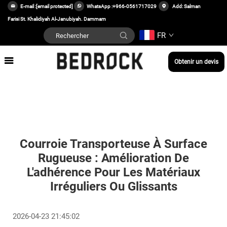
E-mail :
[email protected]
WhatsApp :
+966-0561717029
Add: Salman
Farisi St. Khalidiyah Al-Janubiyah. Dammam
FR
Obtenir un devis
Courroie Transporteuse À Surface
Rugueuse : Amélioration De
L'adhérence Pour Les Matériaux
Irréguliers Ou Glissants
2026-04-23 21:45:02