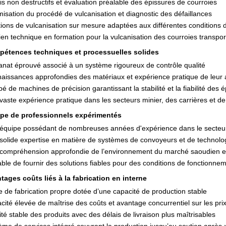
is non destructifs et évaluation préalable des épissures de courroies
misation du procédé de vulcanisation et diagnostic des défaillances
tions de vulcanisation sur mesure adaptées aux différentes conditions d
ien technique en formation pour la vulcanisation des courroies transpo
étences techniques et processuelles solides
sanat éprouvé associé à un système rigoureux de contrôle qualité
aissances approfondies des matériaux et expérience pratique de leur a
é de machines de précision garantissant la stabilité et la fiabilité des 
vaste expérience pratique dans les secteurs minier, des carrières et d
pe de professionnels expérimentés
équipe possédant de nombreuses années d'expérience dans le secteu
solide expertise en matière de systèmes de convoyeurs et de technol
compréhension approfondie de l’environnement du marché saoudien et 
ble de fournir des solutions fiables pour des conditions de fonctionne
tages coûts liés à la fabrication en interne
e de fabrication propre dotée d’une capacité de production stable
cité élevée de maîtrise des coûts et avantage concurrentiel sur les pri
té stable des produits avec des délais de livraison plus maîtrisables
ème de services intégré couvrant la production jusqu’au soutien après-