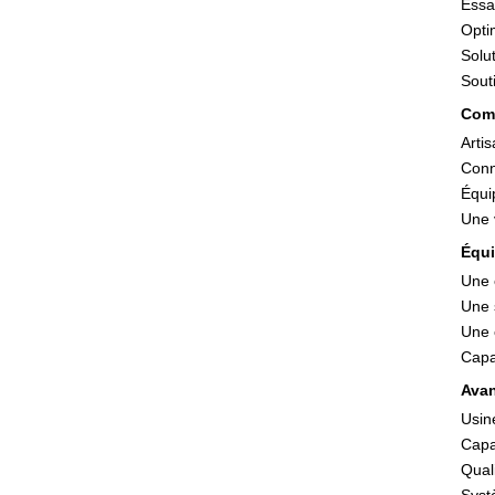
Essa
Opti
Solu
Sout
Comp
Arti
Conn
Équip
Une 
Équi
Une 
Une 
Une 
Capa
Avan
Usin
Capa
Quali
Syst