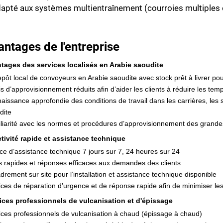
apté aux systèmes multientraînement (courroies multiples 
antages de l'entreprise
tages des services localisés en Arabie saoudite
epôt local de convoyeurs en Arabie saoudite avec stock prêt à livrer pou
s d’approvisionnement réduits afin d’aider les clients à réduire les temp
aissance approfondie des conditions de travail dans les carrières, les s
dite
liarité avec les normes et procédures d’approvisionnement des grandes
tivité rapide et assistance technique
ice d’assistance technique 7 jours sur 7, 24 heures sur 24
s rapides et réponses efficaces aux demandes des clients
drement sur site pour l’installation et assistance technique disponible
ices de réparation d’urgence et de réponse rapide afin de minimiser l
ices professionnels de vulcanisation et d'épissage
ices professionnels de vulcanisation à chaud (épissage à chaud)