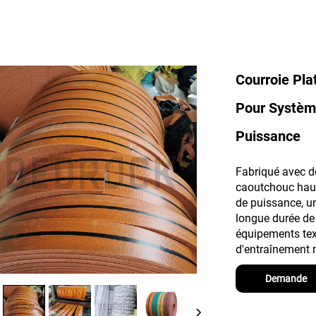
Courroie Pl
Pour Système
Puissance
Fabriqué avec d
caoutchouc haut
de puissance, un
longue durée de 
équipements text
d'entraînement
Demande