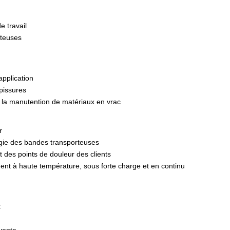
e travail
rteuses
pplication
épissures
e la manutention de matériaux en vrac
r
ogie des bandes transporteuses
des points de douleur des clients
ment à haute température, sous forte charge et en continu
x
vente