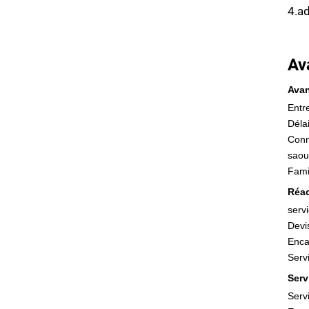
4.ad
Av
Avan
Entr
Délai
Conn
saou
Fami
Réac
serv
Devi
Enca
Serv
Serv
Serv