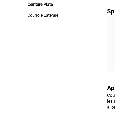
Ceinture Plate
Sp
Courroie Latérale
Ap
Cour
les 
à lo