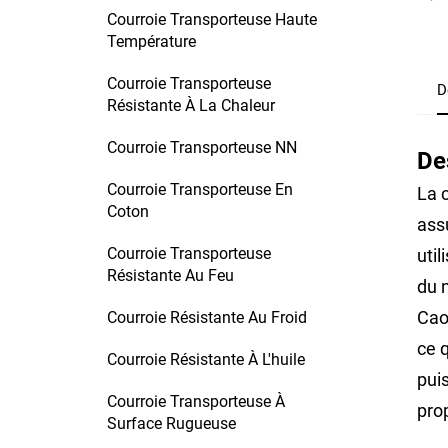
Courroie Transporteuse Haute
Température
Courroie Transporteuse
D
Résistante À La Chaleur
Courroie Transporteuse NN
De
Courroie Transporteuse En
La 
Coton
assu
Courroie Transporteuse
util
Résistante Au Feu
du 
Cao
Courroie Résistante Au Froid
ce q
Courroie Résistante À L'huile
pui
Courroie Transporteuse À
prop
Surface Rugueuse