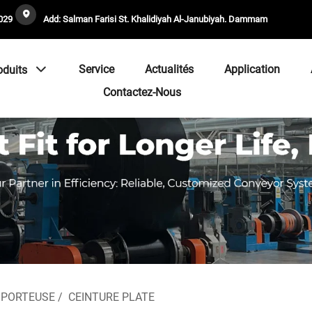
029
Add: Salman Farisi St. Khalidiyah Al-Janubiyah. Dammam
Service
Actualités
Application
oduits
Contactez-Nous
SPORTEUSE
/
CEINTURE PLATE