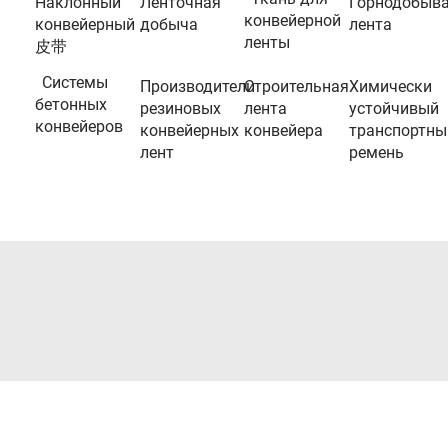
Наклонный
Ленточная
Горнодобыв
конвейерной
конвейерный
добыча
лента
ленты
皮带
Системы
Производители
Строительная
Химически
бетонных
резиновых
лента
устойчивый
конвейеров
конвейерных
конвейера
транспортны
лент
ремень