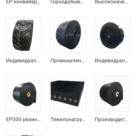
EP конвейерный ремень – тяжелый, износостойкий, термостойкий для промышленной транспортировки материалов
Горнодобывающий резиновый покровный высокоскоростной регулируемый резиновый ремень Ep конвейерный ремень с фабрики
Высококачественный резиновый конвейерный ремень по низкой цене, 4 слоя, ширина 800 мм, EP-конвейерный ремень для горнодобывающей промышленности, карьеров и дробилок для камня
Индивидуальный конвейерный ремень U-образного сечения, высокопрочный конвейерный ремень для транспортировки материалов при высоких температурах
Промышленный конвейерный ремень, цена производителя, тяжелый резиновый конвейерный ремень с шевронным рисунком EP250 для горнодобывающей промышленности
Индивидуальный антиразрывной полиэстер/нейлоновый конвейерный ремень для дробильной линии карьера для производственных предприятий и розничной торговли
EP300 резиновый конвейерный ремень из 3 слоев с высокой устойчивостью к истиранию, шириной 800 мм/1000 мм/1200 мм, для добычи угля
Тяжелонагруженный стальной канатный конвейерный ремень для транспортировки цемента и карьерных сыпучих материалов на большие расстояния
Производитель, поставщик, тяжелый резиновый конвейерный ремень со стальным тросом для горнодобывающей промышленности