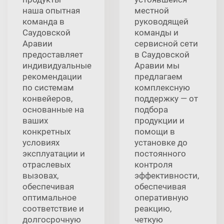
наша опытная
местной
команда в
руководящей
Саудовской
команды и
Аравии
сервисной сети
предоставляет
в Саудовской
индивидуальные
Аравии мы
рекомендации
предлагаем
по системам
комплексную
конвейеров,
поддержку — от
основанные на
подбора
ваших
продукции и
конкретных
помощи в
условиях
установке до
эксплуатации и
постоянного
отраслевых
контроля
вызовах,
эффективности,
обеспечивая
обеспечивая
оптимальное
оперативную
соответствие и
реакцию,
долгосрочную
четкую