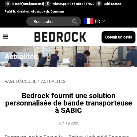
E-mail :
[email protected]
WhatsApp :
+966-0561717029
Add: Salman
Farisi St. Khalidiyah Al-Janubiyah. Dammam
FR
Obtenir un devis
Actualités
PAGE D'ACCUEIL
/
ACTUALITÉS
Bedrock fournit une solution
personnalisée de bande transporteuse
à SABIC
Jun.19.2025