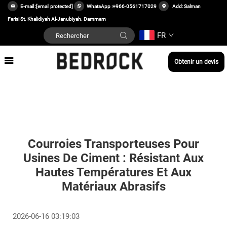
E-mail :
[email protected]
WhatsApp :
+966-0561717029
Add: Salman
Farisi St. Khalidiyah Al-Janubiyah. Dammam
FR
Obtenir un devis
Courroies Transporteuses Pour
Usines De Ciment : Résistant Aux
Hautes Températures Et Aux
Matériaux Abrasifs
2026-06-16 03:19:03