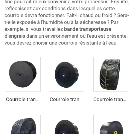
fine pourrait mieux convenir à votre processus. Ensuite,
réfléchissez aux conditions dans lesquelles cette
courroie devra fonctionner. Fait-il chaud ou froid ? Sera-
t-elle exposée à l'humidité ou à la sécheresse ? Par
exemple, si vous travaillez
bande transporteuse
d'engrais
dans un environnement où l'eau est présente,
vous devrez choisir une courroie résistante à l'eau.
Courroie transporteuse en caoutchouc réglable à grande vitesse avec revêtement caoutchouc pour exploitation minière, usine de fabrication
Courroie transporteuse en caoutchouc de haute qualité et à prix avantageux, 4 plis, largeur 800 mm, courroie transporteuse EP pour l’exploitation minière, les carrières et les concasseurs de pierres
Courroie transporteuse en U personnalisée, très durable, pour matériaux à haute température