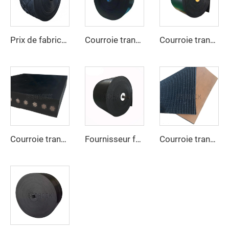
Prix de fabricant de courroie transporteuse industrielle, courroie transporteuse en caoutchouc à nervures EP250 robuste pour exploitation minière
Courroie transporteuse en polyester/nylon anti-déchirure sur mesure pour ligne de concassage de carrière destinée aux industries manufacturières et de détail
Courroie transporteuse en caoutchouc haute résistance à l'abrasion EP300 3 plis, largeur 800 mm / 1000 mm / 1200 mm, pour l'extraction du charbon
Courroie transporteuse renforcée à câbles d'acier pour le transport sur de longues distances de matériaux en vrac dans les secteurs du ciment et des carrières
Fournisseur fabricant, courroie transporteuse en caoutchouc avec câbles d'acier robuste pour industries minières
Courroie transporteuse en caoutchouc à surface rugueuse