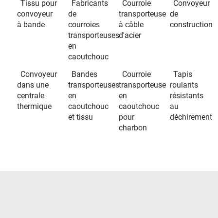
Tissu pour
Fabricants
Courroie
Convoyeur
convoyeur
de
transporteuse
de
à bande
courroies
à câble
construction
transporteuses
d'acier
en
caoutchouc
Convoyeur
Bandes
Courroie
Tapis
dans une
transporteuses
transporteuse
roulants
centrale
en
en
résistants
thermique
caoutchouc
caoutchouc
au
et tissu
pour
déchirement
charbon