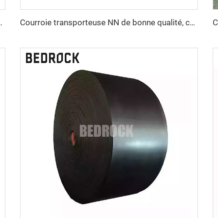
brasion, motif en chevrons pour l'exploitation minière
Courroie transporteuse NN de bonne qualité, courroie transporteuse sur commande OEM personnalisable