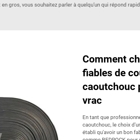
at en gros, vous souhaitez parler à quelqu’un qui répond ra
Comment choi
fiables de c
caoutchouc 
vrac
En tant que professionne
caoutchouc, le choix d'un
établi qu'avoir un bon f
comme BEDROCK pour vos