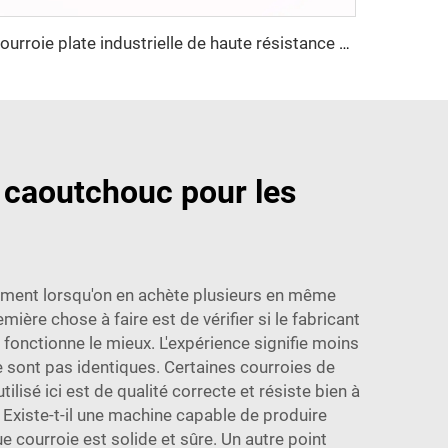
Courroie plate industrielle de haute résistance à la traction, personnalisable, courroie de transmission en nylon OEM pour l'industrie textile
n caoutchouc pour les
ièrement lorsqu'on en achète plusieurs en même
ère chose à faire est de vérifier si le fabricant
onctionne le mieux. L'expérience signifie moins
ne sont pas identiques. Certaines courroies de
isé ici est de qualité correcte et résiste bien à
 Existe-t-il une machine capable de produire
courroie est solide et sûre. Un autre point