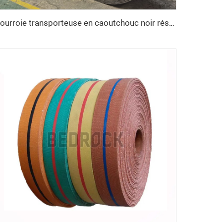
Courroie transporteuse en caoutchouc noir résistante à la chaleur EP150 personnalisable, 3 plis, 4 plis, 15MPA, robuste pour concasseur de pierre et exploitation minière