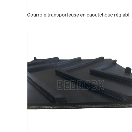
Courroie transporteuse en caoutchouc réglable à grande vitesse avec revêtement caoutchouc pour exploitation mini