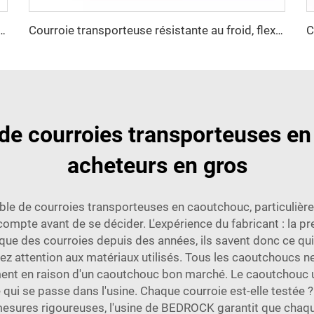
ccessoires de transport de biscuits, courroie transporteuse en coton
Courroie transporteuse résistante au froid, flexible à basse température et robuste pour les applications industrielles en milieu minier et extérieur
 de courroies transporteuses e
acheteurs en gros
t fiable de courroies transporteuses en caoutchouc, particul
mpte avant de se décider. L'expérience du fabricant : la premi
e des courroies depuis des années, ils savent donc ce qui f
rtez attention aux matériaux utilisés. Tous les caoutchoucs 
ent en raison d'un caoutchouc bon marché. Le caoutchouc util
qui se passe dans l'usine. Chaque courroie est-elle testée ?
esures rigoureuses, l'usine de BEDROCK garantit que chaque 