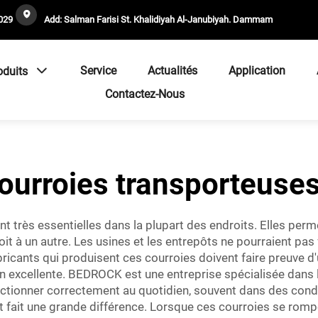
029
Add: Salman Farisi St. Khalidiyah Al-Janubiyah. Dammam
Service
Actualités
Application
oduits
Contactez-Nous
courroies transporteuse
 très essentielles dans la plupart des endroits. Elles per
oit à un autre. Les usines et les entrepôts ne pourraient pa
bricants qui produisent ces courroies doivent faire preuve d'
on excellente. BEDROCK est une entreprise spécialisée dans
ionner correctement au quotidien, souvent dans des condition
nt fait une grande différence. Lorsque ces courroies se romp