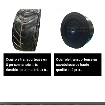
Courroie transporteuse en
Courroie transporteuse en
U personnalisée, très
caoutchouc de haute
durable, pour matériaux à
qualité et à prix
haute température
avantageux, 4 plis, largeur
800 mm, courroie
transporteuse EP pour
l’exploitation minière, les
carrières et les
concasseurs de pierres