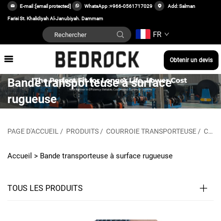
E-mail :
[email protected]
WhatsApp :
+966-0561717029
Add: Salman
Farisi St. Khalidiyah Al-Janubiyah. Dammam
FR
Obtenir un devis
Bande transporteuse à surface
rugueuse
PAGE D'ACCUEIL
/
PRODUITS
/
COURROIE TRANSPORTEUSE
/
COURROIE TRANSPORTEUSE À SURFACE RUGUEUSE
Accueil >
Bande transporteuse à surface rugueuse
TOUS LES PRODUITS