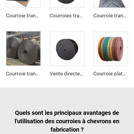
Courroie transporteuse en caoutchouc à surface rugueuse
Courroies transporteuses conçues par le fabricant, résistantes à l'huile, vitesse réglable, nouvelle génération
Courroie transporteuse personnalisée en chevrons, très durable, pour matériaux à haute température
Courroie transporteuse en caoutchouc noir résistante à la chaleur EP150 personnalisable, 3 plis, 4 plis, 15MPA, robuste pour concasseur de pierre et exploitation minière
Vente directe d'usine d'accessoires de transport de biscuits, courroie transporteuse en coton
Courroie plate industrielle de haute résistance à la traction, personnalisable, courroie de transmission en nylon OEM pour l'industrie textile
Quels sont les principaux avantages de
l'utilisation des courroies à chevrons en
fabrication ?