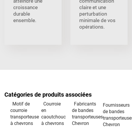
atteindre une
communication
croissance
claire et une
durable
perturbation
ensemble.
minimale de vos
opérations.
Catégories de produits associées
Motif de
Courroie
Fabricants
Fournisseurs
courroie
en
de bandes
de bandes
transporteuse
caoutchouc
transporteuses
transporteuse
à chevrons
à chevrons
Chevron
Chevron