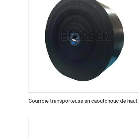
Courroie transporteuse en caoutchouc de haute qualité et à prix avantageux, 4 plis, largeu