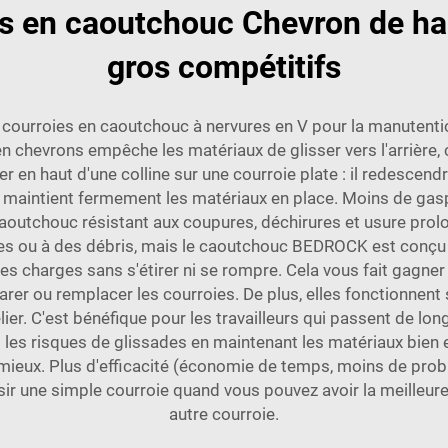
s en caoutchouc Chevron de hau
gros compétitifs
s courroies en caoutchouc à nervures en V pour la manutentio
n chevrons empêche les matériaux de glisser vers l'arrière, 
 en haut d'une colline sur une courroie plate : il redescendr
maintient fermement les matériaux en place. Moins de gasp
outchouc résistant aux coupures, déchirures et usure prolon
es ou à des débris, mais le caoutchouc BEDROCK est conçu
es charges sans s'étirer ni se rompre. Cela vous fait gagner
rer ou remplacer les courroies. De plus, elles fonctionnent 
telier. C'est bénéfique pour les travailleurs qui passent de l
t les risques de glissades en maintenant les matériaux bien 
r mieux. Plus d'efficacité (économie de temps, moins de pro
oisir une simple courroie quand vous pouvez avoir la meilleu
autre courroie.