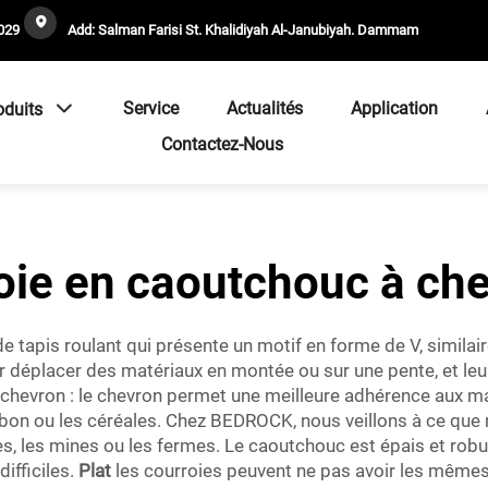
029
Add: Salman Farisi St. Khalidiyah Al-Janubiyah. Dammam
Service
Actualités
Application
oduits
Contactez-Nous
oie en caoutchouc à ch
 tapis roulant qui présente un motif en forme de V, similair
 déplacer des matériaux en montée ou sur une pente, et leurs
 chevron : le chevron permet une meilleure adhérence aux maté
harbon ou les céréales. Chez BEDROCK, nous veillons à ce que 
s, les mines ou les fermes. Le caoutchouc est épais et robust
ifficiles.
Plat
les courroies peuvent ne pas avoir les mêmes