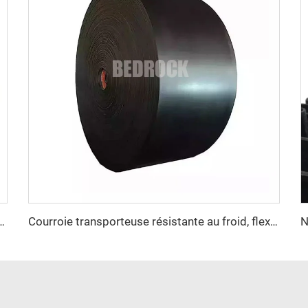
urroie résistante au feu pour mine de charbon et usine de fabrication
Courroie transporteuse résistante au froid, flexible à basse température et robuste pour les applications industrielles en milieu minier et extérieur