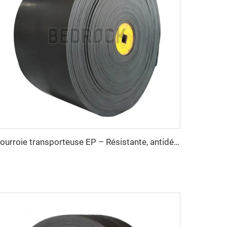
Courroie transporteuse EP – Résistante, antidérapante, résistante à la chaleur pour la manutention industrielle de matériaux