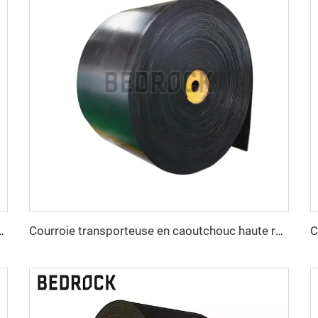
r 800 mm, courroie transporteuse EP pour l’exploitation minière, les carrières et les concasseurs de pierres
Courroie transporteuse en caoutchouc haute résistance à l'abrasion EP300 3 plis, largeur 800 mm / 1000 mm / 1200 mm, pour l'extraction du charbon