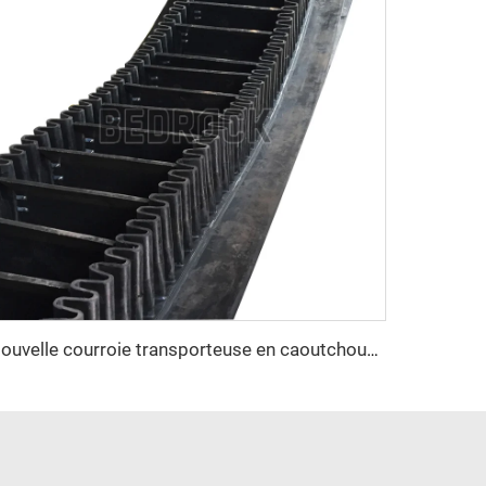
Nouvelle courroie transporteuse en caoutchouc à décharge latérale, résistante à la chaleur, vitesse réglable, pour usine de fabrication