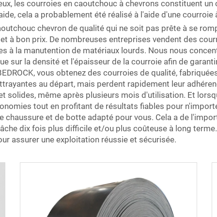
ux, les courroies en caoutchouc à chevrons constituent un c
de, cela a probablement été réalisé à l'aide d'une courroie 
n caoutchouc chevron de qualité qui ne soit pas prête à se r
, et à bon prix. De nombreuses entreprises vendent des cou
es à la manutention de matériaux lourds. Nous nous concentr
 que sur la densité et l'épaisseur de la courroie afin de gar
EDROCK, vous obtenez des courroies de qualité, fabriquées a
ttrayantes au départ, mais perdent rapidement leur adhéren
et solides, même après plusieurs mois d'utilisation. Et lor
omies tout en profitant de résultats fiables pour n'importe qu
chaussure et de botte adapté pour vous. Cela a de l'import
he dix fois plus difficile et/ou plus coûteuse à long terme. 
 assurer une exploitation réussie et sécurisée.