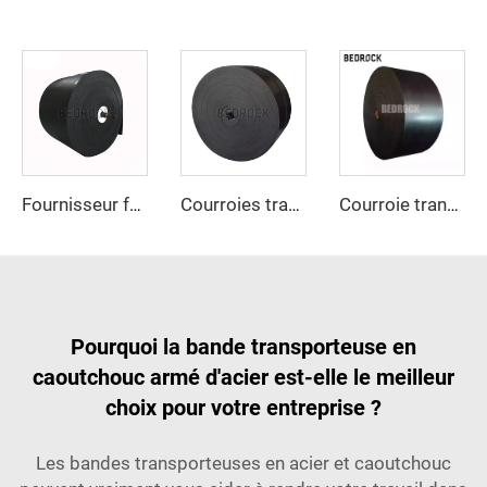
Fournisseur fabricant, courroie transporteuse en caoutchouc avec câbles d'acier robuste pour industries minières
Courroies transporteuses conçues par le fabricant, résistantes à l'huile, vitesse réglable, nouvelle génération
Courroie transporteuse résistante au froid, flexible à basse température et robuste pour les applications industrielles en milieu minier et extérieur
Pourquoi la bande transporteuse en
caoutchouc armé d'acier est-elle le meilleur
choix pour votre entreprise ?
Les bandes transporteuses en acier et caoutchouc