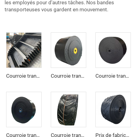
les employés pour d'autres tâches. Nos bandes
transporteuses vous gardent en mouvement.
Courroie transporteuse à flancs latéraux pour le transport en pente raide et vertical des matériaux
Courroie transporteuse EP – Résistante, antidérapante, résistante à la chaleur pour la manutention industrielle de matériaux
Courroie transporteuse en caoutchouc réglable à grande vitesse avec revêtement caoutchouc pour exploitation minière, usine de fabrication
Courroie transporteuse en caoutchouc de haute qualité et à prix avantageux, 4 plis, largeur 800 mm, courroie transporteuse EP pour l’exploitation minière, les carrières et les concasseurs de pierres
Courroie transporteuse en U personnalisée, très durable, pour matériaux à haute température
Prix de fabricant de courroie transporteuse industrielle, courroie transporteuse en caoutchouc à nervures EP250 robuste pour exploitation minière