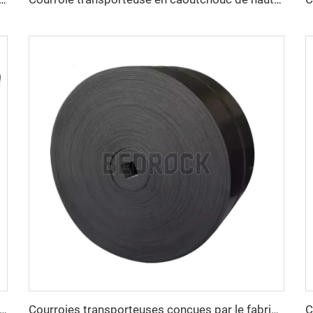
porteuse renforcée à câbles d'acier pour le transport sur de longues distances de matériaux en vrac dans les secteurs du ciment et des carrières
Courroies transporteuses conçues par le fabricant, résistantes à l'huile, vitesse réglable, nouvelle génération