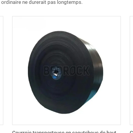
 ordinaire ne durerait pas longtemps.
 EP – Résistante, antidérapante, résistante à la chaleur pour la manutention industrielle de matériaux
Courroie transporteuse en caoutchouc de haute qualité et à prix avantageux, 4 plis, largeur 800 mm, courroie transporteuse EP pour l’exploitation minière, les carrières et les concasseurs de pierres