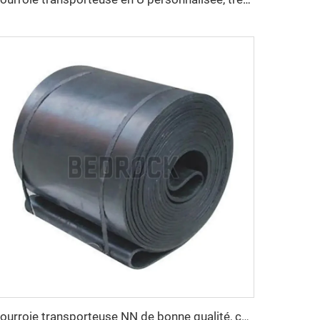
Courroie transporteuse NN de bonne qualité, courroie transporteuse sur commande OEM personnalisable