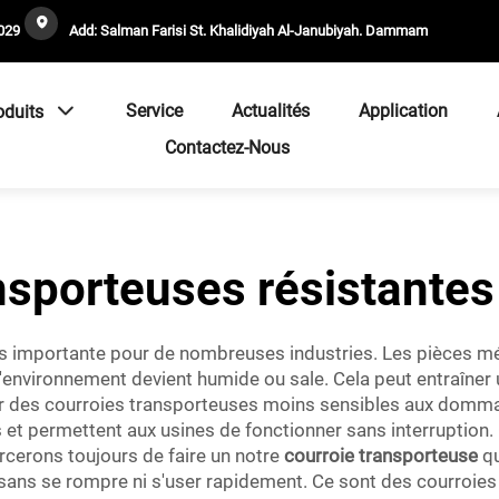
029
Add: Salman Farisi St. Khalidiyah Al-Janubiyah. Dammam
Service
Actualités
Application
oduits
Contactez-Nous
nsporteuses résistantes 
ès importante pour de nombreuses industries. Les pièces mét
'environnement devient humide ou sale. Cela peut entraîner
liser des courroies transporteuses moins sensibles aux domm
ps et permettent aux usines de fonctionner sans interrupti
cerons toujours de faire un notre
courroie transporteuse
qu
 sans se rompre ni s'user rapidement. Ce sont des courroie