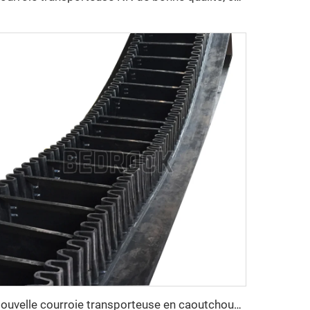
Nouvelle courroie transporteuse en caoutchouc à décharge latérale, résistante à la chaleur, vitesse réglable, pour usine de fabrication