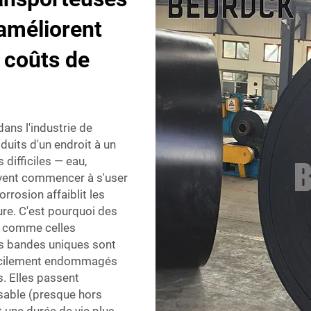
 améliorent
s coûts de
ans l'industrie de
uits d'un endroit à un
difficiles — eau,
uvent commencer à s'user
orrosion affaiblit les
ure. C'est pourquoi des
, comme celles
s bandes uniques sont
 facilement endommagés
s. Elles passent
sable (presque hors
t une durée de vie plus