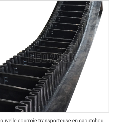
Nouvelle courroie transporteuse en caoutchouc à décharge latérale, résistante à la chaleur, vitesse réglable, pour usine de fabrication