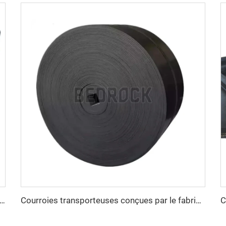
porteuse renforcée à câbles d'acier pour le transport sur de longues distances de matériaux en vrac dans les secteurs du ciment et des carrières
Courroies transporteuses conçues par le fabricant, résistantes à l'huile, vitesse réglable, nouvelle génération