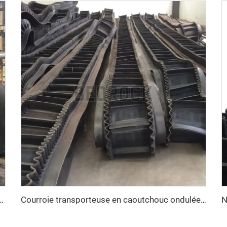
leur EP150 personnalisable, 3 plis, 4 plis, 15MPA, robuste pour concasseur de pierre et exploitation minière
Courroie transporteuse en caoutchouc ondulée rigide pour exploitation minière du charbon et restaurants