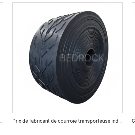
buste pour les secteurs du ciment, de l’acier et de l’exploitation minière
Prix de fabricant de courroie transporteuse industrielle, courroie transporteuse en caoutchouc à nervures EP250 robuste pour exploitation minière