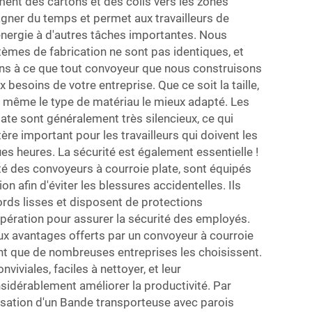
ment des cartons et des colis vers les zones
gagner du temps et permet aux travailleurs de
nergie à d'autres tâches importantes. Nous
èmes de fabrication ne sont pas identiques, et
ons à ce que tout convoyeur que nous construisons
besoins de votre entreprise. Que ce soit la taille,
u même le type de matériau le mieux adapté. Les
ate sont généralement très silencieux, ce qui
ère important pour les travailleurs qui doivent les
ues heures. La sécurité est également essentielle !
lité des convoyeurs à courroie plate, sont équipés
n afin d'éviter les blessures accidentelles. Ils
rds lisses et disposent de protections
opération pour assurer la sécurité des employés.
x avantages offerts par un convoyeur à courroie
nant que de nombreuses entreprises les choisissent.
iviales, faciles à nettoyer, et leur
sidérablement améliorer la productivité. Par
isation d'un
Bande transporteuse avec parois