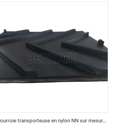
Courroie transporteuse en nylon NN sur mesure, résistante à l'abrasion, motif en chevrons pour l'exploitation minière