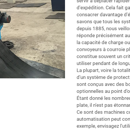
servir à déplacer rapide
d'expédition. Cela fait 
consacrer davantage d'é
savons que tous les syst
depuis 1885, nous veill
réponde précisément aux 
la capacité de charge o
convoyeurs à courroie pl
constitue souvent un crit
utiliser pendant de long
La plupart, voire la tota
d'un système de protectio
sont conçus avec des bo
optionnelles au point d'
Étant donné les nombreu
plate, il n'est pas éton
Ce sont des machines conv
automatisation peut con
exemple, envisagez l'util