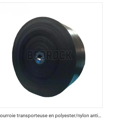
Courroie transporteuse en polyester/nylon anti-déchirure sur mesure pour ligne de concassage de carrière destinée aux industries manufacturières et de détail