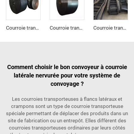
Courroie transporteuse ignifuge EP, courroie résistante au feu pour mine de charbon et usine de fabrication
Courroie transporteuse résistante au froid, flexible à basse température et robuste pour les applications industrielles en milieu minier et extérieur
Courroie transporteuse en caoutchouc ondulée rigide pour exploitation minière du charbon et restaurants
Comment choisir le bon convoyeur à courroie
latérale nervurée pour votre système de
convoyage ?
Les courroies transporteuses à flancs latéraux et
crampons sont un type de courroie transporteuse
spéciale permettant de déplacer des produits dans un
site de fabrication ou un entrepôt. Elles diffèrent des
courroies transporteuses ordinaires par leurs côtés