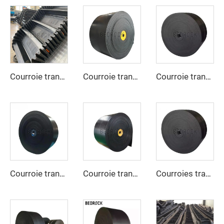
Courroie transporteuse à flancs latéraux pour le transport en pente raide et vertical des matériaux
Courroie transporteuse EP – Résistante, antidérapante, résistante à la chaleur pour la manutention industrielle de matériaux
Courroie transporteuse en caoutchouc réglable à grande vitesse avec revêtement caoutchouc pour exploitation minière, usine de fabrication
Courroie transporteuse en caoutchouc de haute qualité et à prix avantageux, 4 plis, largeur 800 mm, courroie transporteuse EP pour l’exploitation minière, les carrières et les concasseurs de pierres
Courroie transporteuse en caoutchouc haute résistance à l'abrasion EP300 3 plis, largeur 800 mm / 1000 mm / 1200 mm, pour l'extraction du charbon
Courroies transporteuses conçues par le fabricant, résistantes à l'huile, vitesse réglable, nouvelle génération