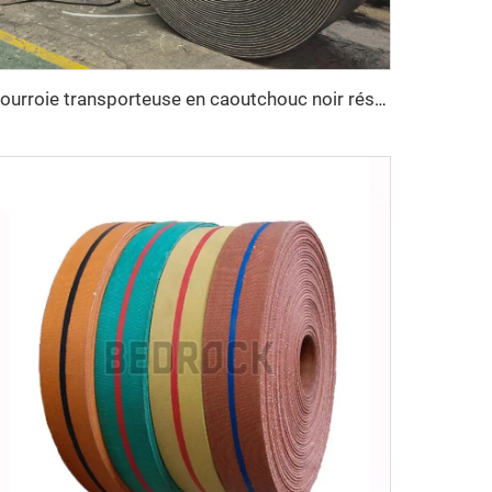
Courroie transporteuse en caoutchouc noir résistante à la chaleur EP150 personnalisable, 3 plis, 4 plis, 15MPA, robuste pour concasseur de pierre et exploitation minière