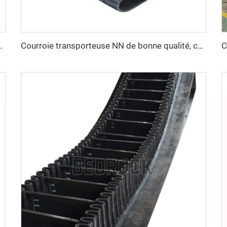
brasion, motif en chevrons pour l'exploitation minière
Courroie transporteuse NN de bonne qualité, courroie transporteuse sur commande OEM personnalisable