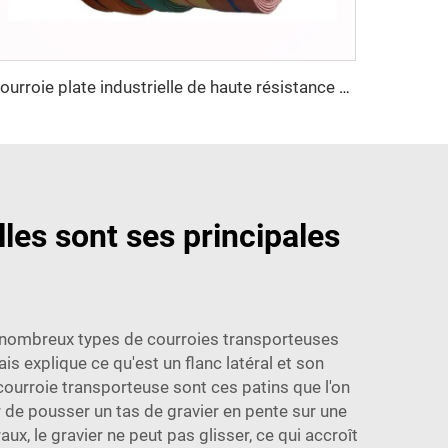
Courroie plate industrielle de haute résistance à la traction, personnalisable, courroie de transmission en nylon OEM pour l'industrie textile
lles sont ses principales
es nombreux types de courroies transporteuses
is explique ce qu'est un flanc latéral et son
courroie transporteuse sont ces patins que l'on
 de pousser un tas de gravier en pente sur une
ux, le gravier ne peut pas glisser, ce qui accroît