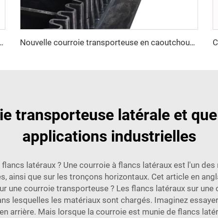
 basse température et robuste pour les applications industrielles en milieu minier et extérieur
Nouvelle courroie transporteuse en caoutchouc à décharge latérale, résistante à la chaleur, vitesse réglable, pour usine de fabrication
e transporteuse latérale et que
applications industrielles
 flancs latéraux ? Une courroie à flancs latéraux est l'un d
s, ainsi que sur les tronçons horizontaux. Cet article en angla
sur une courroie transporteuse ? Les flancs latéraux sur une 
dans lesquelles les matériaux sont chargés. Imaginez essayer
 arrière. Mais lorsque la courroie est munie de flancs latéra