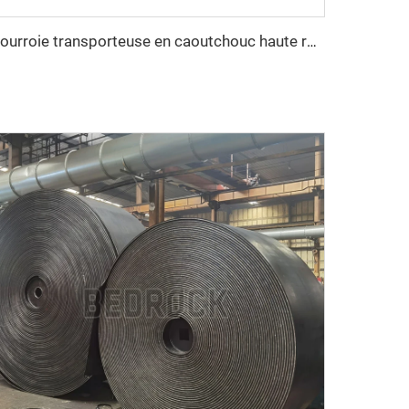
Courroie transporteuse en caoutchouc haute résistance à l'abrasion EP300 3 plis, largeur 800 mm / 1000 mm / 1200 mm, pour l'extraction du charbon