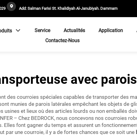
029
Add: Salman Farisi St. Khalidiyah Al-Janubiyah. Dammam
Service
Actualités
Application
oduits
Contactez-Nous
ansporteuse avec parois 
nt des courroies spéciales capables de transporter des mat
s sont munies de parois latérales empêchant les objets de gli
s usines et lieux où des articles lourds ou non emballés do
 – Chez BEDROCK, nous concevons nos courroies robustes
 Elles font gagner du temps et assurent un fonctionnement f
ut par une courroie, il y a de fortes chances que ce soit une