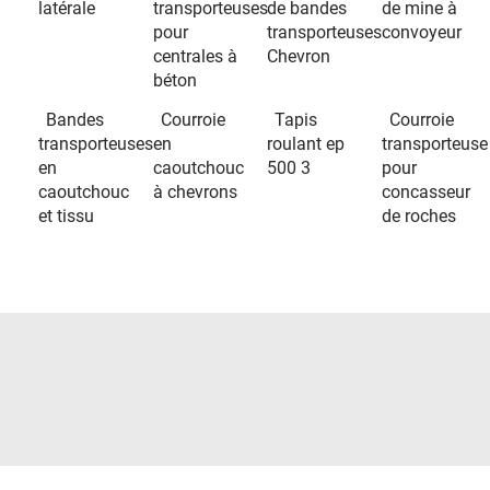
latérale
transporteuses
de bandes
de mine à
pour
transporteuses
convoyeur
centrales à
Chevron
béton
Bandes
Courroie
Tapis
Courroie
transporteuses
en
roulant ep
transporteuse
en
caoutchouc
500 3
pour
caoutchouc
à chevrons
concasseur
et tissu
de roches