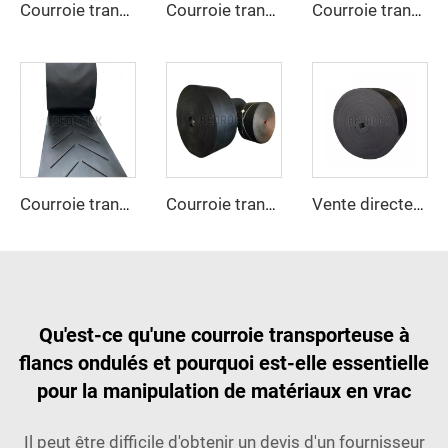
Courroie transporteuse en caoutchouc haute résistance à l'abrasion EP300 3 plis, largeur 800 mm / 1000 mm / 1200 mm, pour l'extraction du charbon
Courroie transporteuse renforcée à câbles d'acier pour le transport sur de longues distances de matériaux en vrac dans les secteurs du ciment et des carrières
Courroie transporteuse en caoutchouc à surface rugueuse
Courroie transporteuse personnalisée en chevrons, très durable, pour matériaux à haute température
Courroie transporteuse ignifuge EP, courroie résistante au feu pour mine de charbon et usine de fabrication
Vente directe d'usine d'accessoires de transport de biscuits, courroie transporteuse en coton
Qu'est-ce qu'une courroie transporteuse à
flancs ondulés et pourquoi est-elle essentielle
pour la manipulation de matériaux en vrac
Il peut être difficile d'obtenir un devis d'un fournisseur