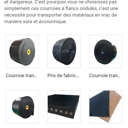
et dangereux. C'est pourquoi vous ne choisissez pas
simplement ces courroies à flancs ondulés, c'est une
nécessité pour transporter des matériaux en vrac de
manière sûre et économique.
Courroie transporteuse résistante aux hautes températures, robuste pour les secteurs du ciment, de l’acier et de l’exploitation minière
Prix de fabricant de courroie transporteuse industrielle, courroie transporteuse en caoutchouc à nervures EP250 robuste pour exploitation minière
Courroie transporteuse en polyester/nylon anti-déchirure sur mesure pour ligne de concassage de carrière destinée aux industries manufacturières et de détail