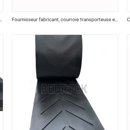
sur mesure pour ligne de concassage de carrière destinée aux industries manufacturières et de détail
Fournisseur fabricant, courroie transporteuse en caoutchouc avec câbles d'acier robuste pour industries minières