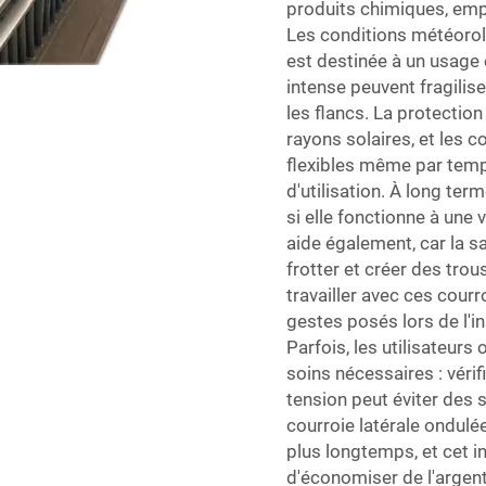
produits chimiques, empê
Les conditions météorolo
est destinée à un usage ex
intense peuvent fragilis
les flancs. La protectio
rayons solaires, et les
flexibles même par temps
d'utilisation. À long ter
si elle fonctionne à une
aide également, car la sa
frotter et créer des tro
travailler avec ces cour
gestes posés lors de l'ins
Parfois, les utilisateurs
soins nécessaires : vérif
tension peut éviter des 
courroie latérale ondul
plus longtemps, et cet i
d'économiser de l'argent