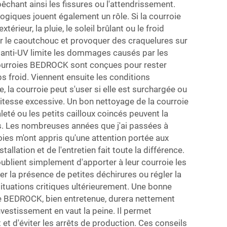
chant ainsi les fissures ou l'attendrissement.
giques jouent également un rôle. Si la courroie
térieur, la pluie, le soleil brûlant ou le froid
er le caoutchouc et provoquer des craquelures sur
n anti-UV limite les dommages causés par les
 courroies BEDROCK sont conçues pour rester
 froid. Viennent ensuite les conditions
me, la courroie peut s'user si elle est surchargée ou
 vitesse excessive. Un bon nettoyage de la courroie
leté ou les petits cailloux coincés peuvent la
us. Les nombreuses années que j'ai passées à
roies m'ont appris qu'une attention portée aux
tallation et de l'entretien fait toute la différence.
 oublient simplement d'apporter à leur courroie les
ier la présence de petites déchirures ou régler la
situations critiques ultérieurement. Une bonne
ée BEDROCK, bien entretenue, durera nettement
nvestissement en vaut la peine. Il permet
 et d'éviter les arrêts de production. Ces conseils