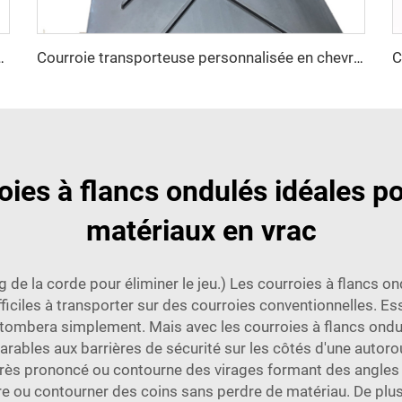
brasion, motif en chevrons pour l'exploitation minière
Courroie transporteuse personnalisée en chevrons, très durable, pour matériaux à haute température
roies à flancs ondulés idéales p
matériaux en vrac
ng de la corde pour éliminer le jeu.) Les courroies à flancs
fficiles à transporter sur des courroies conventionnelles. Es
rtie tombera simplement. Mais avec les courroies à flancs o
mparables aux barrières de sécurité sur les côtés d'une aut
e très prononcé ou contourne des virages formant des angle
re ou contourner des coins sans perdre de matériau. De plus,