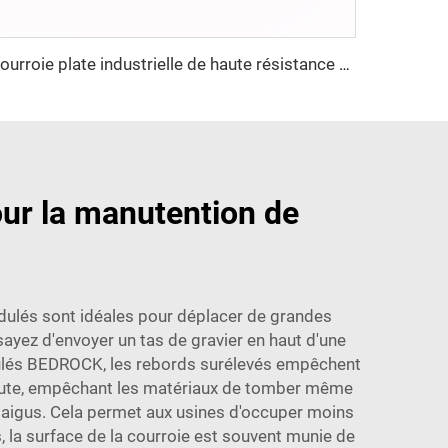
Courroie plate industrielle de haute résistance à la traction, personnalisable, courroie de transmission en nylon OEM pour l'industrie textile
our la manutention de
 ondulés sont idéales pour déplacer de grandes
sayez d'envoyer un tas de gravier en haut d'une
ndulés BEDROCK, les rebords surélevés empêchent
oroute, empêchant les matériaux de tomber même
s aigus. Cela permet aux usines d'occuper moins
 la surface de la courroie est souvent munie de