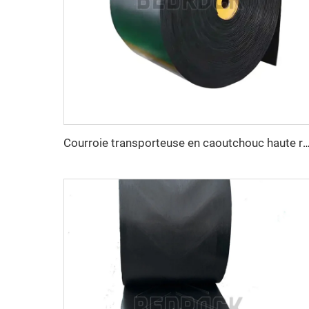
Courroie transporteuse en caoutchouc haute résistance à l'abrasion EP300 3 plis, largeur 800 mm / 1000 mm / 1200 mm, p