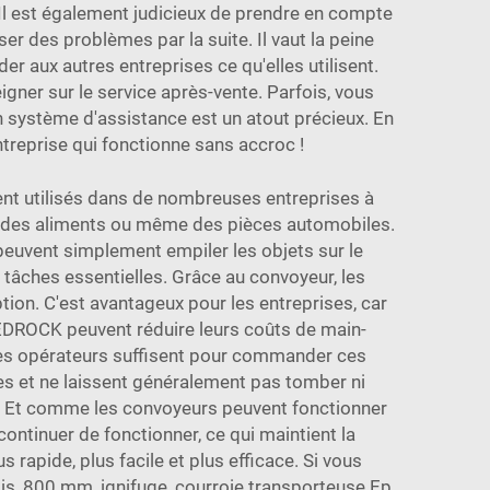
Il est également judicieux de prendre en compte
r des problèmes par la suite. Il vaut la peine
der aux autres entreprises ce qu'elles utilisent.
gner sur le service après-vente. Parfois, vous
n système d'assistance est un atout précieux. En
entreprise qui fonctionne sans accroc !
ent utilisés dans de nombreuses entreprises à
s, des aliments ou même des pièces automobiles.
s peuvent simplement empiler les objets sur le
s tâches essentielles. Grâce au convoyeur, les
ion. C'est avantageux pour les entreprises, car
EDROCK peuvent réduire leurs coûts de main-
ues opérateurs suffisent pour commander ces
es et ne laissent généralement pas tomber ni
ts. Et comme les convoyeurs peuvent fonctionner
ontinuer de fonctionner, ce qui maintient la
 rapide, plus facile et plus efficace. Si vous
lis, 800 mm, ignifuge, courroie transporteuse Ep