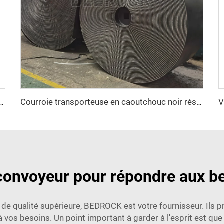
sonnalisée en chevrons, très durable, pour matériaux à haute température
Courroie transporteuse en caoutchouc noir résistante à la chaleur EP150 personnalisable, 3 plis, 4 plis, 15MPA, robuste pour concasseur de pierre et exploitation minière
onvoyeur pour répondre aux be
 de qualité supérieure, BEDROCK est votre fournisseur. Ils 
à vos besoins. Un point important à garder à l'esprit est que l