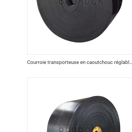
Courroie transporteuse en caoutchouc réglable à grande vitesse avec revêtement caoutchouc pour exploitation mini