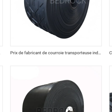
ère, usine de fabrication
Prix de fabricant de courroie transporteuse industrielle, courroie transporteuse en caoutchouc à nervures EP250 robuste pour exploitation minière