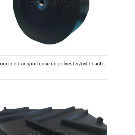
Courroie transporteuse en polyester/nylon anti-déchirure sur mesure pour ligne de concassage de carrière destinée aux industries manufacturières et de détail