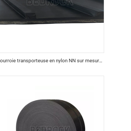
Courroie transporteuse en nylon NN sur mesure, résistante à l'abrasion, motif en chevrons pour l'exploitation minière