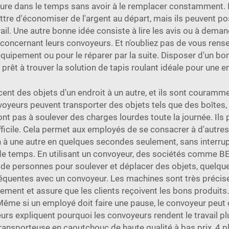
 dure dans le temps sans avoir à le remplacer constamment. 
tre d'économiser de l'argent au départ, mais ils peuvent pose
vail. Une autre bonne idée consiste à lire les avis ou à deman
 concernant leurs convoyeurs. Et n'oubliez pas de vous rensei
équipement ou pour le réparer par la suite. Disposer d'un bo
s prêt à trouver la solution de tapis roulant idéale pour une 
nt des objets d'un endroit à un autre, et ils sont couramm
nvoyeurs peuvent transporter des objets tels que des boîte
n'ont pas à soulever des charges lourdes toute la journée. Il
 difficile. Cela permet aux employés de se consacrer à d'autre
n à une autre en quelques secondes seulement, sans interrupt
de temps. En utilisant un convoyeur, des sociétés comme B
de personnes pour soulever et déplacer des objets, quelq
réquentes avec un convoyeur. Les machines sont très précis
ngement et assure que les clients reçoivent les bons produi
 Même si un employé doit faire une pause, le convoyeur peut c
rs expliquent pourquoi les convoyeurs rendent le travail plus
ransporteuse en caoutchouc de haute qualité à bas prix, 4 p