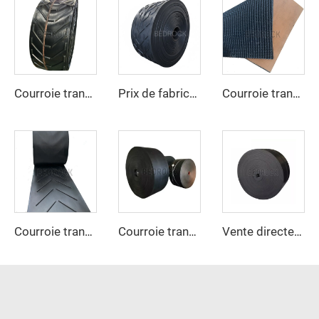
Courroie transporteuse en U personnalisée, très durable, pour matériaux à haute température
Prix de fabricant de courroie transporteuse industrielle, courroie transporteuse en caoutchouc à nervures EP250 robuste pour exploitation minière
Courroie transporteuse en caoutchouc à surface rugueuse
Courroie transporteuse personnalisée en chevrons, très durable, pour matériaux à haute température
Courroie transporteuse ignifuge EP, courroie résistante au feu pour mine de charbon et usine de fabrication
Vente directe d'usine d'accessoires de transport de biscuits, courroie transporteuse en coton