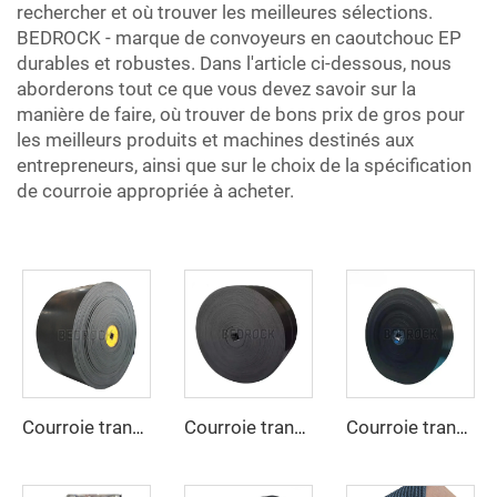
rechercher et où trouver les meilleures sélections.
BEDROCK - marque de convoyeurs en caoutchouc EP
durables et robustes. Dans l'article ci-dessous, nous
aborderons tout ce que vous devez savoir sur la
manière de faire, où trouver de bons prix de gros pour
les meilleurs produits et machines destinés aux
entrepreneurs, ainsi que sur le choix de la spécification
de courroie appropriée à acheter.
Courroie transporteuse résistante aux hautes températures, robuste pour les secteurs du ciment, de l’acier et de l’exploitation minière
Courroie transporteuse en caoutchouc réglable à grande vitesse avec revêtement caoutchouc pour exploitation minière, usine de fabrication
Courroie transporteuse en caoutchouc de haute qualité et à prix avantageux, 4 plis, largeur 800 mm, courroie transporteuse EP pour l’exploitation minière, les carrières et les concasseurs de pierres