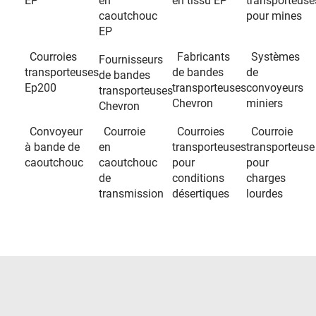
EP
en
en tissu EP
transporteuse
caoutchouc
pour mines
EP
Courroies
Fabricants
Systèmes
Fournisseurs
transporteuses
de bandes
de
de bandes
Ep200
transporteuses
convoyeurs
transporteuses
Chevron
miniers
Chevron
Convoyeur
Courroie
Courroies
Courroie
à bande de
en
transporteuses
transporteuse
caoutchouc
caoutchouc
pour
pour
de
conditions
charges
transmission
désertiques
lourdes