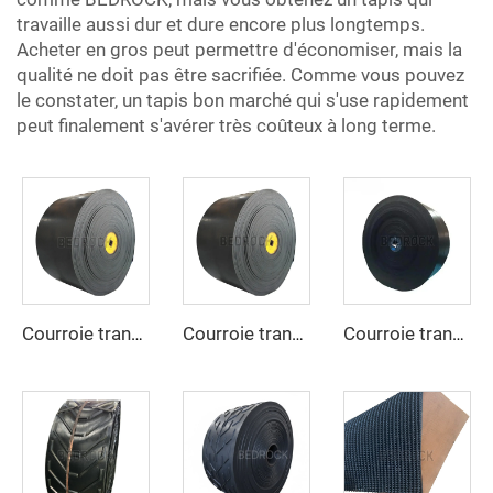
travaille aussi dur et dure encore plus longtemps.
Acheter en gros peut permettre d'économiser, mais la
qualité ne doit pas être sacrifiée. Comme vous pouvez
le constater, un tapis bon marché qui s'use rapidement
peut finalement s'avérer très coûteux à long terme.
Courroie transporteuse résistante aux hautes températures, robuste pour les secteurs du ciment, de l’acier et de l’exploitation minière
Courroie transporteuse EP – Résistante, antidérapante, résistante à la chaleur pour la manutention industrielle de matériaux
Courroie transporteuse en caoutchouc de haute qualité et à prix avantageux, 4 plis, largeur 800 mm, courroie transporteuse EP pour l’exploitation minière, les carrières et les concasseurs de pierres