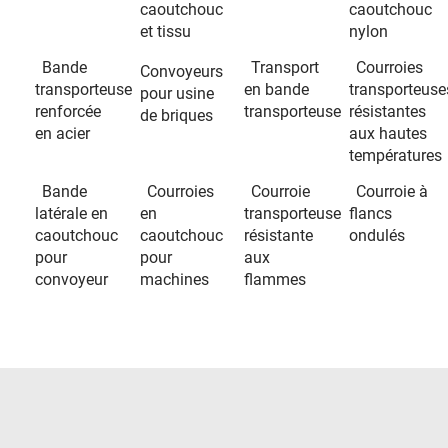
caoutchouc
caoutchouc
et tissu
nylon
Bande
Transport
Courroies
Convoyeurs
transporteuse
en bande
transporteuse
pour usine
renforcée
transporteuse
résistantes
de briques
en acier
aux hautes
températures
Bande
Courroies
Courroie
Courroie à
latérale en
en
transporteuse
flancs
caoutchouc
caoutchouc
résistante
ondulés
pour
pour
aux
convoyeur
machines
flammes