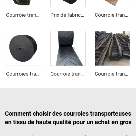
Courroie transporteuse en U personnalisée, très durable, pour matériaux à haute température
Prix de fabricant de courroie transporteuse industrielle, courroie transporteuse en caoutchouc à nervures EP250 robuste pour exploitation minière
Courroie transporteuse en caoutchouc à surface rugueuse
Courroies transporteuses conçues par le fabricant, résistantes à l'huile, vitesse réglable, nouvelle génération
Courroie transporteuse personnalisée en chevrons, très durable, pour matériaux à haute température
Courroie transporteuse en caoutchouc ondulée rigide pour exploitation minière du charbon et restaurants
Comment choisir des courroies transporteuses
en tissu de haute qualité pour un achat en gros